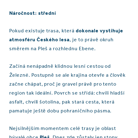
Náročnost: střední
Pokud existuje trasa, která
dokonale vystihuje
atmosféru Českého lesa
, je to právě okruh
směrem na Pleš a rozhlednu Ebene.
Začíná nenápadně klidnou lesní cestou od
Železné. Postupně se ale krajina otevře a člověk
začne chápat, proč je gravel právě pro tento
region tak ideální. Povrch se střídá: chvíli hladší
asfalt, chvíli šotolina, pak stará cesta, která
pamatuje ještě dobu pohraničního pásma.
Nejsilnějším momentem celé trasy je oblast
bývalé obce
Pleš
. Dnes zde zůstaly jen stopy