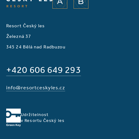
A
B
Resort Český les
Železná 37
345 24 Bělá nad Radbuzou
+420 606 649 293
info@resortceskyles.cz
Udržitelnost
v Resortu Český les