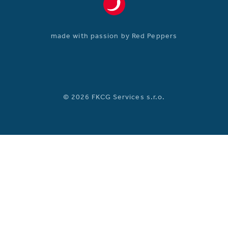
made with passion by Red Peppers
© 2026 FKCG Services s.r.o.
CZ
DE
EN
Kdo jsme
Ubytování