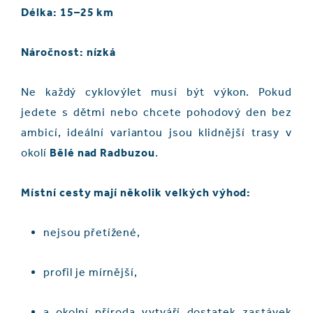
Délka: 15–25 km
Náročnost: nízká
Ne každý cyklovýlet musí být výkon. Pokud
jedete s dětmi nebo chcete pohodový den bez
ambicí, ideální variantou jsou klidnější trasy v
okolí
Bělé nad Radbuzou
.
Místní cesty mají několik velkých výhod:
nejsou přetížené,
profil je mírnější,
a okolní příroda vytváří dostatek zastávek