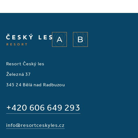
A
B
Resort Český les
Železná 37
345 24 Bělá nad Radbuzou
+420 606 649 293
info@resortceskyles.cz