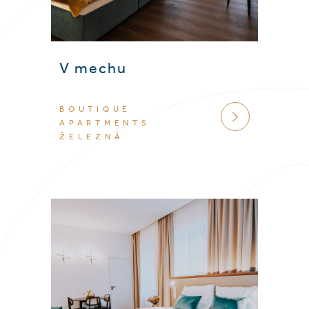
V mechu
BOUTIQUE
VÍCE
APARTMENTS
ŽELEZNÁ